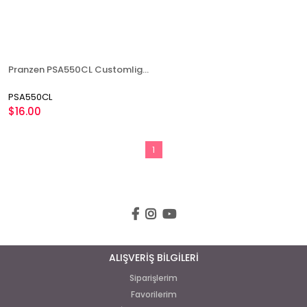
Pranzen PSA550CL Customlight Akustik Gitar Teli
PSA550CL
$16.00
1
ALIŞVERİŞ BİLGİLERİ
Siparişlerim
Favorilerim