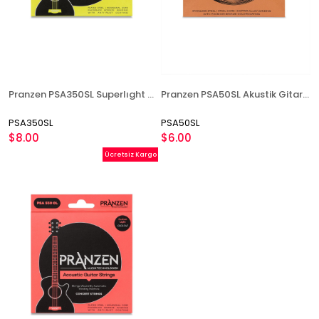
Pranzen PSA350SL Superlıght Akustik Gitar Teli
Pranzen PSA50SL Akustik Gitar Teli
PSA350SL
PSA50SL
$8.00
$6.00
Ücretsiz Kargo