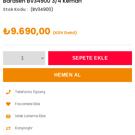
Bardsen BV34900 3/4 Keman
(BV34900)
₺9.690,00
(KDV Dahil)
Telefonla Sipariş
Favorilere Ekle
İstek Listeme Ekle
Karşılaştır