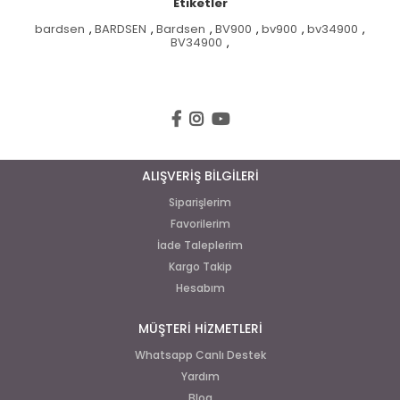
Etiketler
bardsen
,
BARDSEN
,
Bardsen
,
BV900
,
bv900
,
bv34900
,
BV34900
,
ALIŞVERİŞ BİLGİLERİ
Siparişlerim
Favorilerim
İade Taleplerim
Kargo Takip
Hesabım
MÜŞTERİ HİZMETLERİ
Whatsapp Canlı Destek
Yardım
Blog